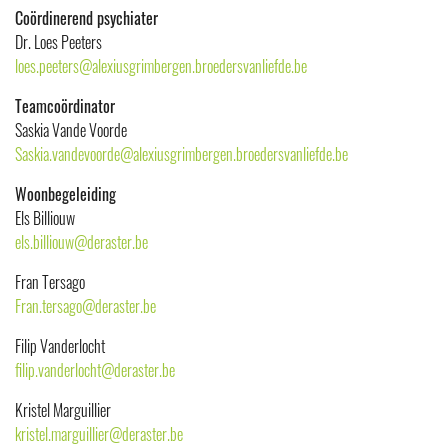
Coördinerend psychiater
Dr. Loes Peeters
loes.peeters@alexiusgrimbergen.broedersvanliefde.be
Teamcoördinator
Saskia Vande Voorde
Saskia.vandevoorde@alexiusgrimbergen.broedersvanliefde.be
Woonbegeleiding
Els Billiouw
els.billiouw@deraster.be
Fran Tersago
Fran.tersago@deraster.be
Filip Vanderlocht
filip.vanderlocht@deraster.be
Kristel Marguillier
kristel.marguillier@deraster.be