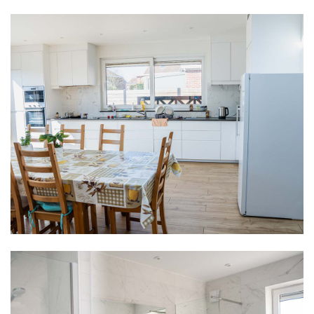
Woonvormen
Aanmelden
C.A.P.R
Contact
Bereikbaarheid
Brochures