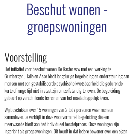
Beschut wonen -
en
activering
groepswoningen
Arbeidstrajecten
AMA-
Arbeidsmatige
Activiteiten
Arbeidscoaching
Voorstelling
Activeringstrajecten
CPR
Het initiatief voor beschut wonen De Raster vzw met een werking te
Perron
Grimbergen, Halle en Asse biedt langdurige begeleiding en ondersteuning aan
70
mensen met een gestabiliseerde psychische kwetsbaarheid die gedurende
Cliënten
korte of lange tijd niet in staat zijn om zelfstandig te leven. De begeleiding
en
gebeurt op verschillende terreinen van het maatschappelijk leven.
familie
Patiënten
Wij beschikken over 15 woningen van 2 tot 7 personen waar mensen
rechten
samenleven. Je verblijft in deze woonvorm met begeleiding die een
Cliëntenparticipatie
meerwaarde biedt aan het individueel herstelproces. Onze woningen zijn
Familie
ingericht als groepswoningen. Dit houdt in dat iedere bewoner over een eigen