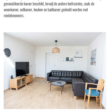
Over
gemeubileerde kamer beschikt, terwijl de andere leefruimtes, zoals de
ons
woonkamer, eetkamer, keuken en badkamer gedeeld worden met
De
medebewoners.
Raster
vzw
Historiek
Klokkenluidersprocedure
Partners
Werken
bij
Vacatures
Stages
Vrijwilligerswerking
Medewerkersbeleid
In
de
kijker
Praktisch
Aanmelden