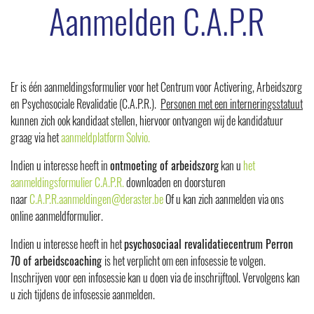
Aanmelden C.A.P.R
en
activering
Arbeidstrajecten
AMA-
Arbeidsmatige
Er is één aanmeldingsformulier voor het Centrum voor Activering, Arbeidszorg
Activiteiten
en Psychosociale Revalidatie (C.A.P.R.).
Personen met een interneringsstatuut
Arbeidscoaching
kunnen zich ook kandidaat stellen, hiervoor ontvangen wij de kandidatuur
Activeringstrajecten
graag via het
aanmeldplatform Solvio.
CPR
Indien u interesse heeft in
ontmoeting of arbeidszorg
kan u
het
Perron
aanmeldingsformulier C.A.P.R.
downloaden en doorsturen
70
naar
C.A.P.R.aanmeldingen@
deraster.be
Of u kan zich aanmelden via ons
Cliënten
online aanmeldformulier.
en
familie
Indien u interesse heeft in het
psychosociaal revalidatiecentrum Perron
Patiënten
70 of arbeidscoaching
is het verplicht om een infosessie te volgen.
rechten
Inschrijven voor een infosessie kan u doen via de inschrijftool. Vervolgens kan
Cliëntenparticipatie
u zich tijdens de infosessie aanmelden.
Familie