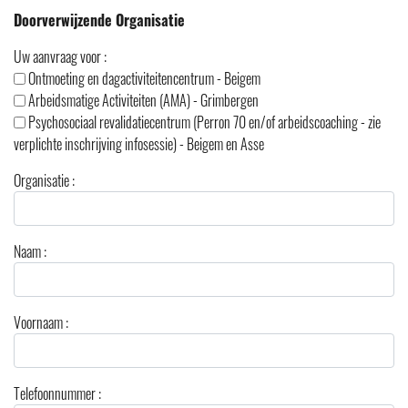
Woonvormen
Doorverwijzende Organisatie
Aanmelden
Uw aanvraag voor :
C.A.P.R
Ontmoeting en dagactiviteitencentrum - Beigem
Contact
Arbeidsmatige Activiteiten (AMA) - Grimbergen
Bereikbaarheid
Psychosociaal revalidatiecentrum (Perron 70 en/of arbeidscoaching - zie
Brochures
verplichte inschrijving infosessie) - Beigem en Asse
Organisatie :
Naam :
Voornaam :
Telefoonnummer :